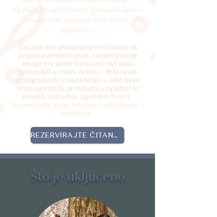
izgaraju od suprotnosti. prirodne oseke i
oseke naše energije, koja zrcali
Mjesečevu.
Zanima vas ponovno povezivanje sa
svojim autentičnim ja, razumijevanje
onoga što može blokirati vaš puni
potencijal u ovom životu i dobivanje
prilagođenih rituala brige o sebi kako
biste povratili ravnotežu i zajednički
stvorili usklađen, ispunjen život?
Rezervirajte svoje lunarno samočitanje u
nastavku.
REZERVIRAJTE ČITANJE
Što je uključeno