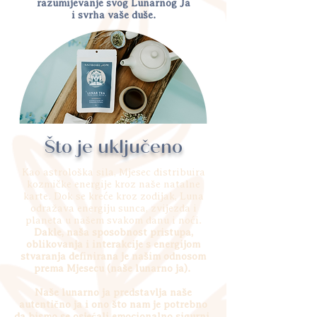
razumijevanje svog Lunarnog Ja
i svrha vaše duše.
Što je uključeno
Kao astrološka sila, Mjesec distribuira
kozmičke energije kroz naše natalne
karte. Dok se kreće kroz zodijak, Luna
odražava energiju sunca, zvijezda i
planeta u našem svakom danu i noći.
Dakle, naša sposobnost pristupa,
oblikovanja i interakcije s energijom
stvaranja definirana je našim odnosom
prema Mjesecu (naše lunarno ja).
Naše lunarno ja predstavlja naše
autentično ja i ono što nam je potrebno
da bismo se osjećali emocionalno sigurni.