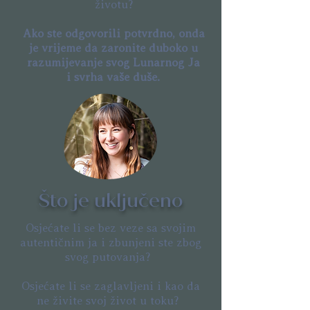
životu?
Ako ste odgovorili potvrdno, onda
je vrijeme da zaronite duboko u
razumijevanje svog Lunarnog Ja
i svrha vaše duše.
Što je uključeno
Osjećate li se bez veze sa svojim
autentičnim ja i zbunjeni ste zbog
svog putovanja?
Osjećate li se zaglavljeni i kao da
ne živite svoj život u toku?