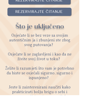
REZERVIRAJTE ČITANJE
REZERVIRAJTE ČITANJE
Što je uključeno
Osjećate li se bez veze sa svojim
autentičnim ja i zbunjeni ste zbog
svog putovanja?
Osjećate li se zaglavljeni i kao da ne
živite svoj život u toku?
Želite li razumjeti što vam je potrebno
da biste se osjećali sigurno, sigurno i
ispunjeno?
Jeste li zainteresirani naučiti kako
prakticirati bolju brigu o sebi i
uravnotežiti razinu energije?
Želite li razumjeti svoje jedinstvene
darove, izazove i karmu u ovom