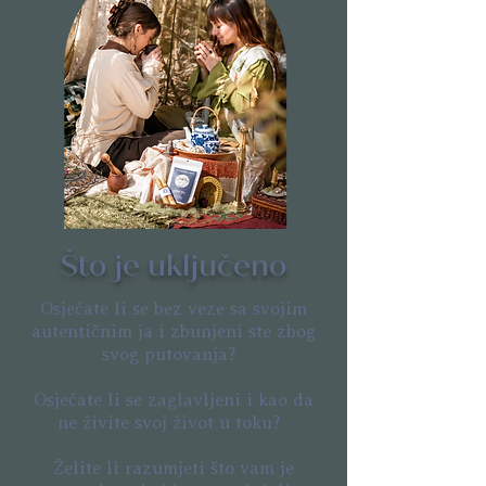
Što je uključeno
Osjećate li se bez veze sa svojim
autentičnim ja i zbunjeni ste zbog
svog putovanja?
Osjećate li se zaglavljeni i kao da
ne živite svoj život u toku?
Želite li razumjeti što vam je