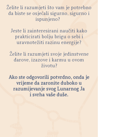
Želite li razumjeti što vam je potrebno
da biste se osjećali sigurno, sigurno i
ispunjeno?
Jeste li zainteresirani naučiti kako
prakticirati bolju brigu o sebi i
uravnotežiti razinu energije?
Želite li razumjeti svoje jedinstvene
darove, izazove i karmu u ovom
životu?
Ako ste odgovorili potvrdno, onda je
vrijeme da zaronite duboko u
razumijevanje svog Lunarnog Ja
i svrha vaše duše.
Kao astrološka sila, Mjesec distribuira
kozmičke energije kroz naše natalne
karte. Dok se kreće kroz zodijak, Luna
odražava energiju sunca, zvijezda i
planeta u našem svakom danu i noći.
Dakle, naša sposobnost pristupa,
oblikovanja i interakcije s energijom