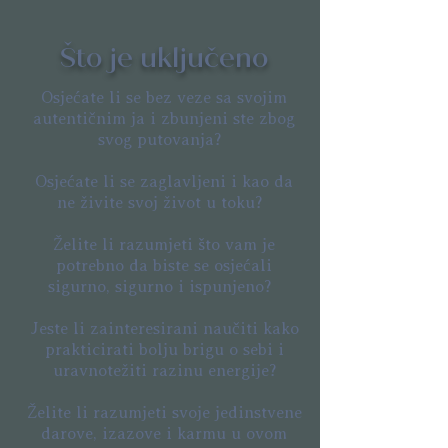
Što je uključeno
Osjećate li se bez veze sa svojim
autentičnim ja i zbunjeni ste zbog
svog putovanja?
Osjećate li se zaglavljeni i kao da
ne živite svoj život u toku?
Želite li razumjeti što vam je
potrebno da biste se osjećali
sigurno, sigurno i ispunjeno?
Jeste li zainteresirani naučiti kako
prakticirati bolju brigu o sebi i
uravnotežiti razinu energije?
Želite li razumjeti svoje jedinstvene
darove, izazove i karmu u ovom