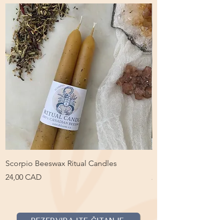
Scorpio Beeswax Ritual Candles
Pisces Lunar Tea
Cijena
Cijena
24,00 CAD
24,00 CAD