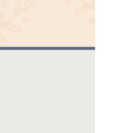
svojim autentičnim ja, razumijevanje
onoga što može blokirati vaš puni
potencijal u ovom životu i dobivanje
prilagođenih rituala brige o sebi kako
biste povratili ravnotežu i zajednički
stvorili usklađen, ispunjen život?
Rezervirajte svoje lunarno samočitanje u
nastavku.