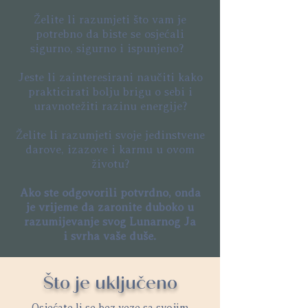
Želite li razumjeti što vam je
potrebno da biste se osjećali
sigurno, sigurno i ispunjeno?
Jeste li zainteresirani naučiti kako
prakticirati bolju brigu o sebi i
uravnotežiti razinu energije?
Želite li razumjeti svoje jedinstvene
darove, izazove i karmu u ovom
životu?
Ako ste odgovorili potvrdno, onda
je vrijeme da zaronite duboko u
razumijevanje svog Lunarnog Ja
i svrha vaše duše.
Što je uključeno