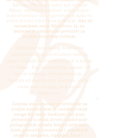
Baš kao Mjesec na nebu, naš natalni
Mjesec odražava svjetlost našeg Sunca,
našu životnu svrhu, i govori nam kako tu
svrhu živimo u fizičkom području.
Ako ne
razumijemo svoje Mjesečevo Ja, ne
možemo se autentično povezati sa
svojom životnom svrhom.
Usredotočenost našeg društva na
postignuća i uspjeh rezultira viškom
muške i manjkom ženske energije u našim
životima.
Kao rezultat toga, mnogi od
nas se odvajaju od svoje intuicije i
izgaraju od suprotnosti. prirodne oseke i
oseke naše energije, koja zrcali
Mjesečevu.
Zanima vas ponovno povezivanje sa
svojim autentičnim ja, razumijevanje
onoga što može blokirati vaš puni
potencijal u ovom životu i dobivanje
prilagođenih rituala brige o sebi kako
biste povratili ravnotežu i zajednički
stvorili usklađen, ispunjen život?