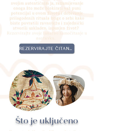
svojim autentičnim ja, razumijevanje
onoga što može blokirati vaš puni
potencijal u ovom životu i dobivanje
prilagođenih rituala brige o sebi kako
biste povratili ravnotežu i zajednički
stvorili usklađen, ispunjen život?
Rezervirajte svoje lunarno samočitanje u
nastavku.
REZERVIRAJTE ČITANJE
Što je uključeno