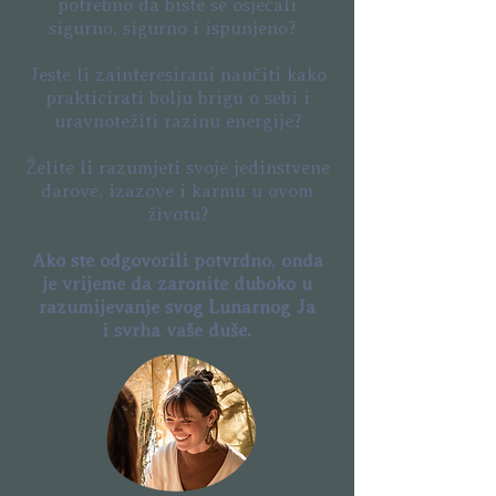
potrebno da biste se osjećali
sigurno, sigurno i ispunjeno?
Jeste li zainteresirani naučiti kako
prakticirati bolju brigu o sebi i
uravnotežiti razinu energije?
Želite li razumjeti svoje jedinstvene
darove, izazove i karmu u ovom
životu?
Ako ste odgovorili potvrdno, onda
je vrijeme da zaronite duboko u
razumijevanje svog Lunarnog Ja
i svrha vaše duše.