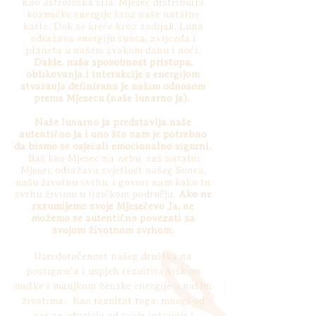
Kao astrološka sila, Mjesec distribuira
kozmičke energije kroz naše natalne
karte. Dok se kreće kroz zodijak, Luna
odražava energiju sunca, zvijezda i
planeta u našem svakom danu i noći.
Dakle, naša sposobnost pristupa,
oblikovanja i interakcije s energijom
stvaranja definirana je našim odnosom
prema Mjesecu (naše lunarno ja).
Naše lunarno ja predstavlja naše
autentično ja i ono što nam je potrebno
da bismo se osjećali emocionalno sigurni.
Baš kao Mjesec na nebu, naš natalni
Mjesec odražava svjetlost našeg Sunca,
našu životnu svrhu, i govori nam kako tu
svrhu živimo u fizičkom području.
Ako ne
razumijemo svoje Mjesečevo Ja, ne
možemo se autentično povezati sa
svojom životnom svrhom.
Usredotočenost našeg društva na
postignuća i uspjeh rezultira viškom
muške i manjkom ženske energije u našim
životima.
Kao rezultat toga, mnogi od
nas se odvajaju od svoje intuicije i