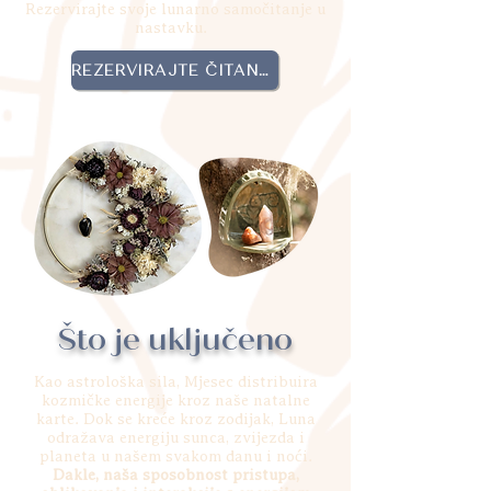
Rezervirajte svoje lunarno samočitanje u
nastavku.
REZERVIRAJTE ČITANJE
Što je uključeno
Kao astrološka sila, Mjesec distribuira
kozmičke energije kroz naše natalne
karte. Dok se kreće kroz zodijak, Luna
odražava energiju sunca, zvijezda i
planeta u našem svakom danu i noći.
Dakle, naša sposobnost pristupa,