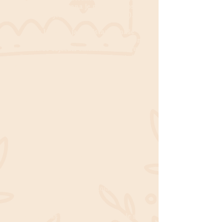
stvaranja definirana je našim odnosom
prema Mjesecu (naše lunarno ja).
Naše lunarno ja predstavlja naše
autentično ja i ono što nam je potrebno
da bismo se osjećali emocionalno sigurni.
Baš kao Mjesec na nebu, naš natalni
Mjesec odražava svjetlost našeg Sunca,
našu životnu svrhu, i govori nam kako tu
svrhu živimo u fizičkom području.
Ako ne
razumijemo svoje Mjesečevo Ja, ne
možemo se autentično povezati sa
svojom životnom svrhom.
Usredotočenost našeg društva na
postignuća i uspjeh rezultira viškom
muške i manjkom ženske energije u našim
životima.
Kao rezultat toga, mnogi od
nas se odvajaju od svoje intuicije i
izgaraju od suprotnosti. prirodne oseke i
oseke naše energije, koja zrcali
Mjesečevu.
Zanima vas ponovno povezivanje sa