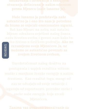
oblikovanja i interakcije s energijom
stvaranja definirana je našim odnosom
prema Mjesecu (naše lunarno ja).
Naše lunarno ja predstavlja naše
autentično ja i ono što nam je potrebno
da bismo se osjećali emocionalno sigurni.
Baš kao Mjesec na nebu, naš natalni
Mjesec odražava svjetlost našeg Sunca,
našu životnu svrhu, i govori nam kako tu
svrhu živimo u fizičkom području.
Ako ne
REVIEWS
razumijemo svoje Mjesečevo Ja, ne
možemo se autentično povezati sa
svojom životnom svrhom.
Usredotočenost našeg društva na
postignuća i uspjeh rezultira viškom
muške i manjkom ženske energije u našim
životima.
Kao rezultat toga, mnogi od
nas se odvajaju od svoje intuicije i
izgaraju od suprotnosti. prirodne oseke i
oseke naše energije, koja zrcali
Mjesečevu.
Zanima vas ponovno povezivanje sa