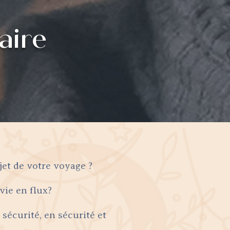
aire
jet de votre voyage ?
 vie en flux?
écurité, en sécurité et