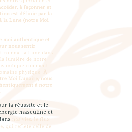
dans notre quotidien et
accéder, à façonner et
tion est définie par la
à la Lune (notre Moi
e moi authentique et
our nous sentir
 comme la Lune dans
 la lumière de notre
nous indique comment
 domaine physique.
À
re Moi Lunaire, nous
hentiquement à notre
.
ur la réussite et le
'énergie masculine et
 dans
nos
vies.
le flux
e, qui reflète celle de