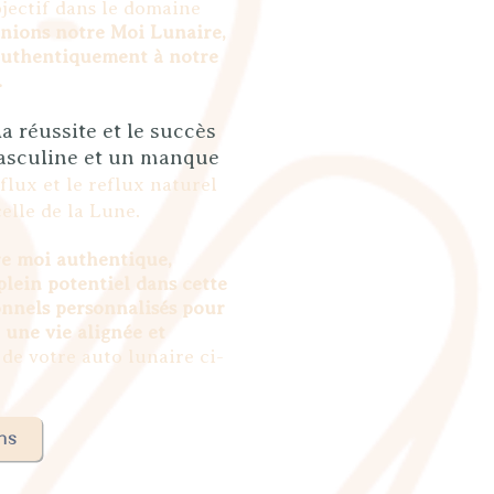
jectif dans le domaine
nions notre Moi Lunaire,
authentiquement à notre
.
a réussite et le succès
masculine et un manque
 flux et le reflux naturel
celle de la Lune.
re moi authentique,
lein potentiel dans cette
sonnels personnalisés pour
 une vie alignée et
de votre auto lunaire ci-
ns