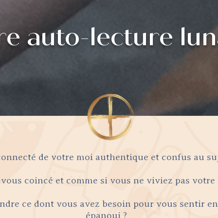
re auto-lecture lun
onnecté de votre moi authentique et confus au su
vous coincé et comme si vous ne viviez pas votre
dre ce dont vous avez besoin pour vous sentir en s
épanoui ?