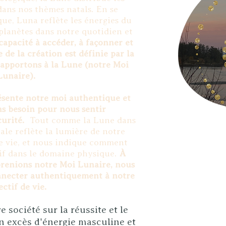
ans nos thèmes natals. En se
ue, Luna reflète les énergies du
s planètes dans notre quotidien et
 capacité à accéder, à façonner et
e de la création est définie par la
apportons à la Lune (notre Moi
Lunaire).
ésente notre moi authentique et
s besoin pour nous sentir
urité.
Tout comme la Lune dans
tale reflète la lumière de notre
de vie, et nous indique comment
tif dans le domaine physique.
À
renions notre Moi Lunaire, nous
nnecter authentiquement à notre
ectif de vie.
 société sur la réussite et le
un excès d'énergie masculine et