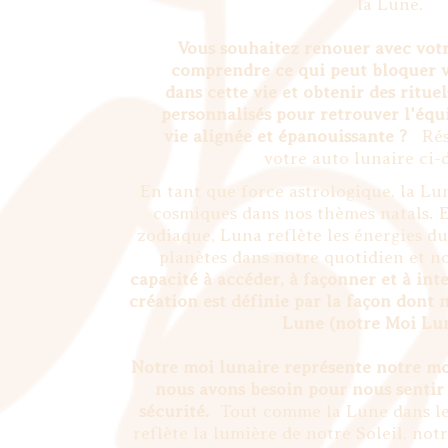
la Lune.
Vous souhaitez renouer avec vot
comprendre ce qui peut bloquer v
dans cette vie et obtenir des ritue
personnalisés pour retrouver l'équi
vie alignée et épanouissante ?
Rés
votre auto lunaire ci
En tant que force astrologique, la Lun
cosmiques dans nos thèmes natals. E
zodiaque, Luna reflète les énergies du 
planètes dans notre quotidien et n
capacité à accéder, à façonner et à inte
création est définie par la façon dont 
Lune (notre Moi Lun
Notre moi lunaire représente notre mo
nous avons besoin pour nous senti
sécurité.
Tout comme la Lune dans le 
reflète la lumière de notre Soleil, notr