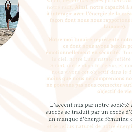
soleil, des étoiles et des planètes 
notre nuit.
Ainsi, notre capacité à 
à interagir avec l'énergie de la créa
façon dont nous nous rapportons 
Lunaire).
Notre moi lunaire représente notr
ce dont nous avons besoin p
émotionnellement en sécurité.
Tout
le ciel, notre Lune natale reflète
Soleil, notre objectif de vie, et 
nous vivons cet objectif dans le
moins que nous ne comprenions not
ne pouvons pas nous connecter aut
objectif de vie
L'accent mis par notre société s
succès se traduit par un excès d
un manque d'énergie féminine
et le reflux naturel de notre énergi