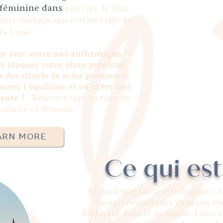
 féminine dans
nos
vies.
le flux
otre énergie, qui reflète celle de
la Lune.
r avec votre moi authentique,
 bloquer votre plein potentiel
r des rituels de soins personnels
uver l'équilibre et co-créer une
ante ?
Réservez une lecture de
lunaire ci-dessous.
ARN MORE
Ce qui est
En tant que force astrologique, l
énergies cosmiques dans nos th
déplaçant dans le zodiaque, Luna re