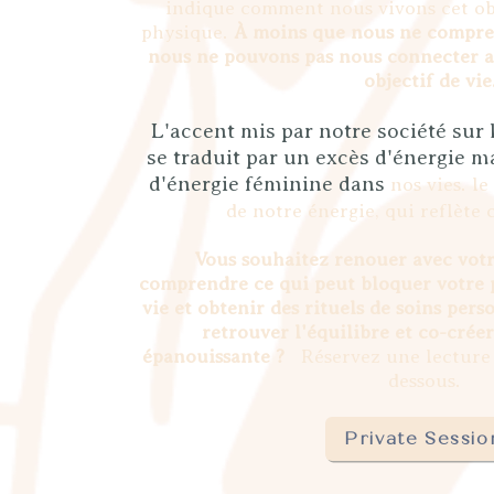
indique comment nous vivons cet ob
physique.
À moins que nous ne compre
nous ne pouvons pas nous connecter 
objectif de vie
L'accent mis par notre société sur l
se traduit par un excès d'énergie 
d'énergie féminine dans
nos
vies.
le
de notre énergie, qui reflète 
Vous souhaitez renouer avec vot
comprendre ce qui peut bloquer votre p
vie et obtenir des rituels de soins per
retrouver l'équilibre et co-créer
épanouissante ?
Réservez une lecture 
dessous.
Private Sessio