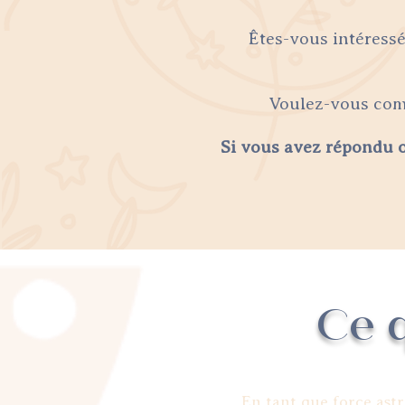
Êtes-vous intéressé
Voulez-vous comp
Si vous avez répondu o
Ce q
En tant que force astr