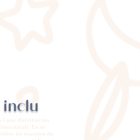
 inclu
a Lune distribue les
èmes natals. En se
flète les énergies du