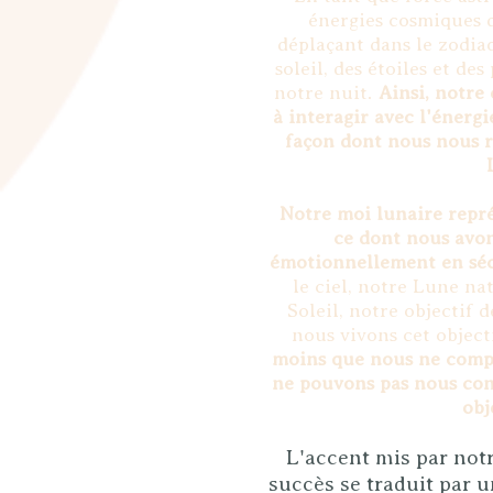
énergies cosmiques d
déplaçant dans le zodiaq
soleil, des étoiles et de
notre nuit.
Ainsi, notre
à interagir avec l'énergi
façon dont nous nous r
Notre moi lunaire repr
ce dont nous avon
émotionnellement en séc
le ciel, notre Lune na
Soleil, notre objectif 
nous vivons cet objec
moins que nous ne comp
ne pouvons pas nous co
obj
L'accent mis par notre
succès se traduit par 