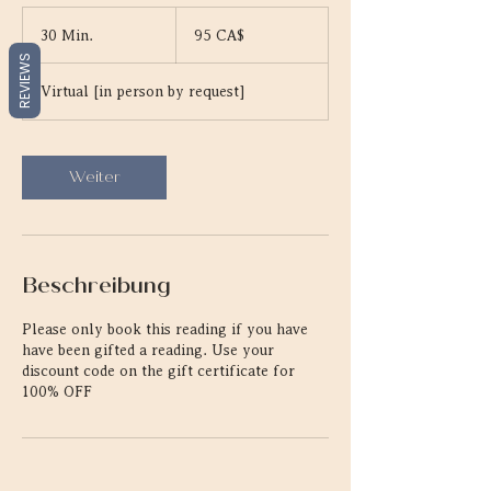
95
Kanadische
30 Min.
3
95 CA$
Dollar
0
REVIEWS
M
Virtual [in person by request]
i
n
.
Weiter
Beschreibung
Please only book this reading if you have
have been gifted a reading. Use your
discount code on the gift certificate for
100% OFF