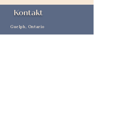
Kontakt
Guelph, Ontario
226-820-5454
vanja@astrobloom.ca
Verknüpfungen
Geschäft
Ihre Mondselbstablesung
Upcycling
Hochzeiten + Blumenkommissionen
© 2023 Wright & Taylor. Stolz
erstellt mit
Wix.com